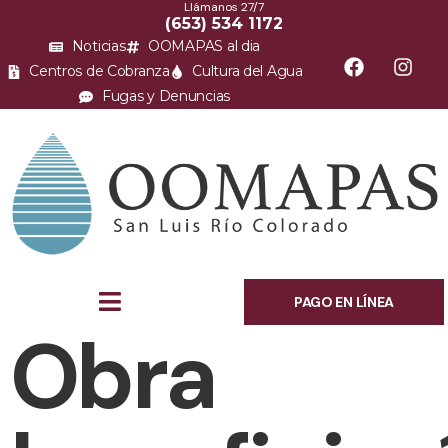
Llámanos 27/7
(653) 534 1172
Noticias
OOMAPAS al dia
Centros de Cobranza
Cultura del Agua
Fugas y Denuncias
PAGO EN LÍNEA
Obra