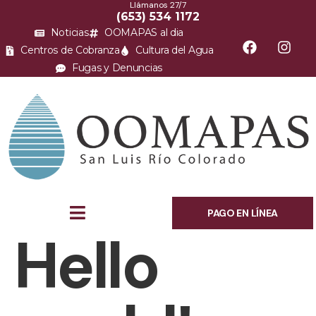
Llámanos 27/7
(653) 534 1172
Noticias
OOMAPAS al dia
Centros de Cobranza
Cultura del Agua
Fugas y Denuncias
PAGO EN LÍNEA
Hello