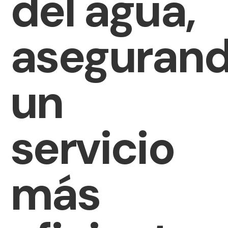
del agua,
aseguran
un
servicio
más