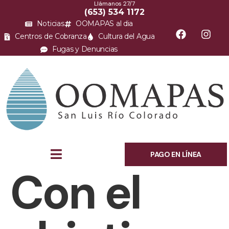
Llámanos 27/7
(653) 534 1172
Noticias
OOMAPAS al dia
Centros de Cobranza
Cultura del Agua
Fugas y Denuncias
PAGO EN LÍNEA
Con el